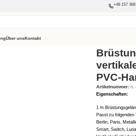
+49 157 368
ung
Über uns
Kontakt
ndlauf
Brüstun
vertika
PVC-Ha
Artikelnummer:
n. 
Eigenschaften:
1 m Brüstungsgelän
Passt zu folgenden 
Berlin, Paris, Metal
Smart, Switch, Lun