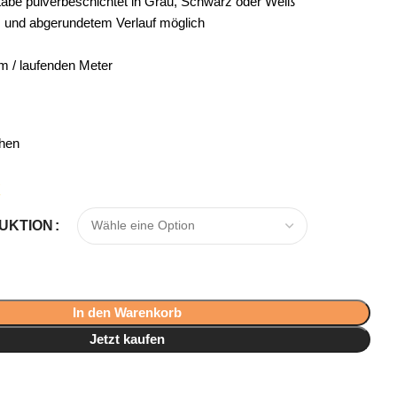
täbe pulverbeschichtet in Grau, Schwarz oder Weiß
 und abgerundetem Verlauf möglich
fm / laufenden Meter
hen
€
UKTION
In den Warenkorb
Jetzt kaufen