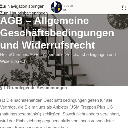
Zur Navigation springen
Zum Hauptinhalt springen
AGB – Allgemeine
Geschäftsbedingungen
und Widerrufsrecht
Heim
Über uns
AGB – Allgemeine Geschäftsbedingungen und
Widerrufsrecht
Allgemeine Geschäftsbedingungen und Kundeninformationen
I. Allgemeine Geschäftsbedingungen
§ 1 Grundlegende Bestimmungen
(1) Die nachstehenden Geschäftsbedingungen gelten für alle
Verträge, die Sie mit uns als Anbieter (JSM Treppen Plus UG
(haftungsbeschränkt)) schließen. Soweit nicht anders vereinbart,
wird der Einbeziehung gegebenenfalls von Ihnen verwendeter
eigener Bedingungen widersprochen.