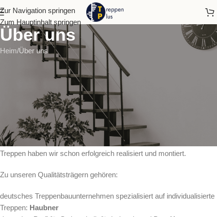
Zur Navigation springen
Zum Hauptinhalt springen
Über uns
Heim
Über uns
JSM Treppen Plus
ist ein europaweit tätiges deutsches
Familienunternehmen spezialisiert auf Verkauf und Montage von
Treppenlösungen.
Neben Deutschland verkaufen wir auch in der Slowakei, Tschechien
und Ungarn seit mehr als 5 Jahren Treppen von namenhaften
Produzenten aus Deutschland, Österreich und Italien. Unser
jährlicher Absatz beträgt ca 500 Treppen und einigen tausend
Treppen haben wir schon erfolgreich realisiert und montiert.
Zu unseren Qualitätsträgern gehören:
deutsches Treppenbauunternehmen spezialisiert auf individualisierte
Treppen:
Haubner