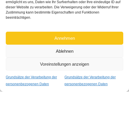
ermöglicht es uns, Daten wie Ihr Surfverhalten oder Ihre eindeutige ID auf
Geschäftsbedingungen
dieser Website zu verarbeiten. Die Verweigerung oder der Widerruf Ihrer
d'OPERA
Zustimmung kann bestimmte Eigenschaften und Funktionen
Datenschutz
beeinträchtigen.
Rintal
Cookies
Scalant
Widerrufsrecht
Annehmen
Scarom
Gewährleistung
TLC
Ablehnen
Kontaktinformationen
Voreinstellungen anzeigen
JSM Treppen Plus UG (haftungsbeschränkt)
Ingolstädter Str. 19
Grundsätze der Verarbeitung der
Grundsätze der Verarbeitung der
851 39 Wettstetten, Deutschland
personenbezogenen Daten
personenbezogenen Daten
Tel:
+49 (0) 157 368 04 665
Shop
Wunschliste
Warenkorb
Mein Konto
E-Mail:
info@treppenplus.de
© 2026 JSM Treppen Plus UG
Website-Erstellung
TOMARCO