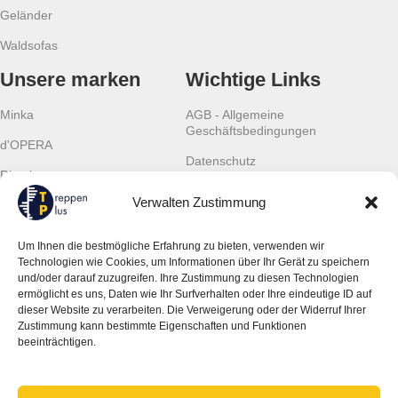
Geländer
Waldsofas
Unsere marken
Wichtige Links
Minka
AGB - Allgemeine
Geschäftsbedingungen
d'OPERA
Datenschutz
Rintal
Cookies
Verwalten Zustimmung
Scalant
Widerrufsrecht
Scarom
Um Ihnen die bestmögliche Erfahrung zu bieten, verwenden wir
Gewährleistung
Technologien wie Cookies, um Informationen über Ihr Gerät zu speichern
TLC
und/oder darauf zuzugreifen. Ihre Zustimmung zu diesen Technologien
Kontaktinformationen
ermöglicht es uns, Daten wie Ihr Surfverhalten oder Ihre eindeutige ID auf
dieser Website zu verarbeiten. Die Verweigerung oder der Widerruf Ihrer
JSM Treppen Plus UG (haftungsbeschränkt)
Zustimmung kann bestimmte Eigenschaften und Funktionen
Ingolstädter Str. 19
beeinträchtigen.
851 39 Wettstetten, Deutschland
Tel:
+49 (0) 157 368 04 665