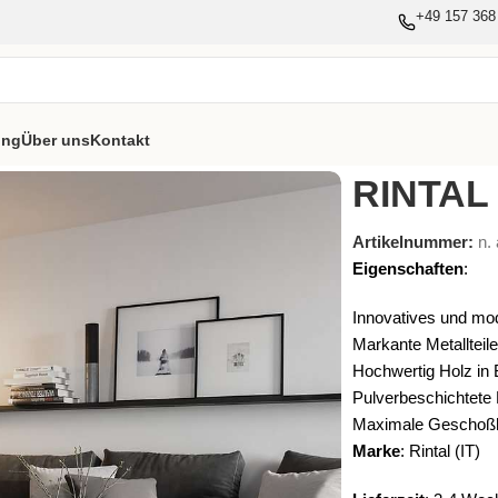
+49 157 368
ung
Über uns
Kontakt
RINTAL
Artikelnummer:
n. 
Eigenschaften
:
Innovatives und mod
Markante Metallteil
Hochwertig Holz in 
Pulverbeschichtete 
Maximale Geschoß
Marke
: Rintal (IT)