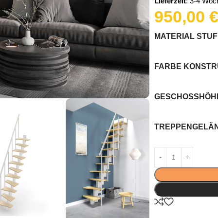
Lieferzeit
: 3-4 Woc
950,00
MATERIAL STU
FARBE KONSTR
GESCHOSSHÖHE 
TREPPENGELÄ