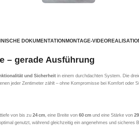
HNISCHE DOKUMENTATION
MONTAGE-VIDEO
REALISATI
e – gerade Ausführung
nktionalität und Sicherheit
in einem durchdachten System. Die dreie
enen jeder Zentimeter zählt – ohne Kompromisse bei Komfort oder Sta
ttiefe von bis zu
24 cm
, eine Breite von
60 cm
und eine Stärke von
2
timal genutzt, während gleichzeitig ein angenehmes und sicheres Be