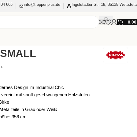
 04 665
info@treppenplus.de
Ingolstädter Str. 19, 85139 Wettstett
0,0
 SMALL
a.
ernes Design im Industrial Chic
e vereint mit sanft geschwungenen Holzstufen
Birke
Metallteile in Grau oder Weiß
höhe: 356 cm