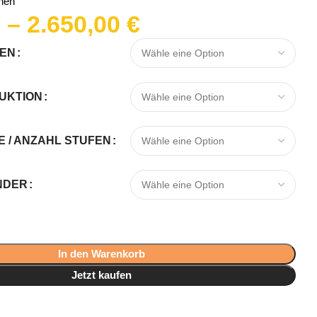
hen
€
–
2.650,00
€
FEN
UKTION
/ ANZAHL STUFEN
NDER
In den Warenkorb
Jetzt kaufen