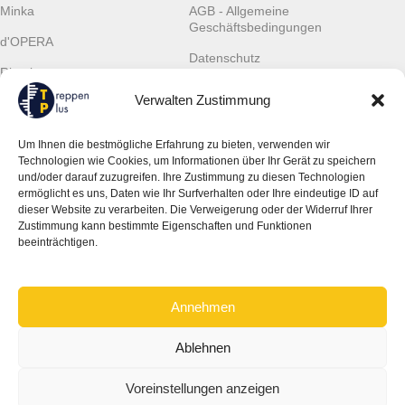
Minka
AGB - Allgemeine
Geschäftsbedingungen
d'OPERA
Datenschutz
Rintal
Cookies
Verwalten Zustimmung
Scalant
Widerrufsrecht
Scarom
Um Ihnen die bestmögliche Erfahrung zu bieten, verwenden wir
Gewährleistung
Technologien wie Cookies, um Informationen über Ihr Gerät zu speichern
TLC
und/oder darauf zuzugreifen. Ihre Zustimmung zu diesen Technologien
Kontaktinformationen
ermöglicht es uns, Daten wie Ihr Surfverhalten oder Ihre eindeutige ID auf
dieser Website zu verarbeiten. Die Verweigerung oder der Widerruf Ihrer
JSM Treppen Plus UG (haftungsbeschränkt)
Zustimmung kann bestimmte Eigenschaften und Funktionen
Ingolstädter Str. 19
beeinträchtigen.
851 39 Wettstetten, Deutschland
Tel:
+49 (0) 157 368 04 665
E-Mail:
info@treppenplus.de
Annehmen
Ablehnen
© 2026 JSM Treppen Plus UG
Voreinstellungen anzeigen