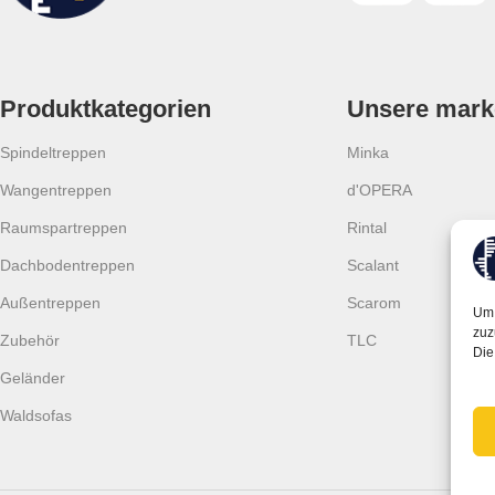
Produktkategorien
Unsere mark
Spindeltreppen
Minka
Wangentreppen
d'OPERA
Raumspartreppen
Rintal
Dachbodentreppen
Scalant
Außentreppen
Scarom
Um 
zuz
Zubehör
TLC
Die
Geländer
Waldsofas