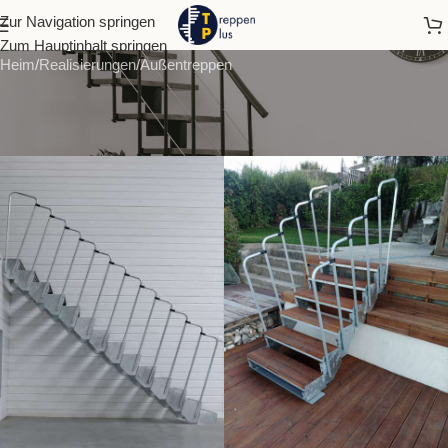
Blog
Zur Navigation springen
Zum Hauptinhalt springen
Heim
Realisierungen
Außentreppen
ASTA