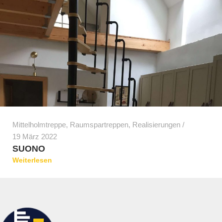
Mittelholmtreppe
,
Raumspartreppen
,
Realisierungen
19 März 2022
SUONO
Weiterlesen