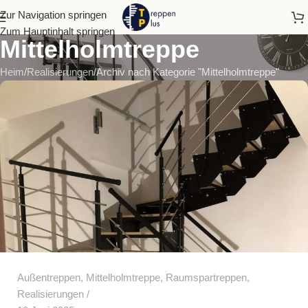
Zur Navigation springen
Zum Hauptinhalt springen
Mittelholmtreppe
Heim
Realisierungen
Archiv nach Kategorie "Mittelholmtreppe"
Außentreppen
,
Mittelholmtreppe
,
Raumspartreppen
,
Realisierungen