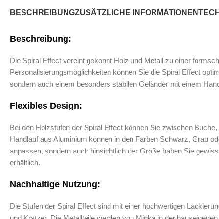
BESCHREIBUNG
ZUSÄTZLICHE INFORMATIONEN
TEC
Beschreibung:
Die Spiral Effect vereint gekonnt Holz und Metall zu einer formschö
Personalisierungsmöglichkeiten können Sie die Spiral Effect optim
sondern auch einem besonders stabilen Geländer mit einem Hand
Flexibles Design:
Bei den Holzstufen der Spiral Effect können Sie zwischen Buche,
Handlauf aus Aluminium können in den Farben Schwarz, Grau oder 
anpassen, sondern auch hinsichtlich der Größe haben Sie gewisse
erhältlich.
Nachhaltige Nutzung:
Die Stufen der Spiral Effect sind mit einer hochwertigen Lackier
und Kratzer. Die Metallteile werden von Minka in der hauseigenen 