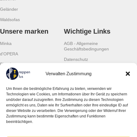
Geländer
Waldsofas
Unsere marken
Wichtige Links
Minka
AGB - Allgemeine
Geschäftsbedingungen
d'OPERA
Datenschutz
Rintal
Cookies
Verwalten Zustimmung
Scalant
Widerrufsrecht
Scarom
Um Ihnen die bestmögliche Erfahrung zu bieten, verwenden wir
Gewährleistung
Technologien wie Cookies, um Informationen über Ihr Gerät zu speichern
TLC
und/oder darauf zuzugreifen. Ihre Zustimmung zu diesen Technologien
Kontaktinformationen
ermöglicht es uns, Daten wie Ihr Surfverhalten oder Ihre eindeutige ID auf
dieser Website zu verarbeiten. Die Verweigerung oder der Widerruf Ihrer
JSM Treppen Plus UG (haftungsbeschränkt)
Zustimmung kann bestimmte Eigenschaften und Funktionen
Ingolstädter Str. 19
beeinträchtigen.
851 39 Wettstetten, Deutschland
Tel:
+49 (0) 157 368 04 665